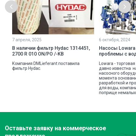
7 апреля, 2025
6 октября, 2024
ой
В наличии фильтр Hydac 1314451,
Насосы Lowara
2700 R 010 ON/PO /-KB
проблемы с во
ую
Компания DMLieferant поставила
Lowara - торговая
ic
фильтр Hydac.
давно известна н
насосного оборуд
ава
момента основани
разработкой и пр
для воды, компан
поприще немалых 
Оставьте заявку
на коммерческое