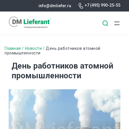
+7 (495) 990-25-55
info@dmliefer.ru
Перейти
к
Строка
Главная
Новости
День работников атомной
основному
промышленности
навигации
содержанию
День работников атомной
промышленности