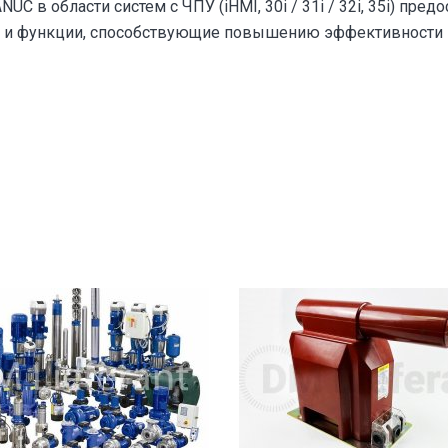
UC в области систем с ЧПУ (iHMI, 30i / 31i / 32i, 35i) пре
 и функции, способствующие повышению эффективности 