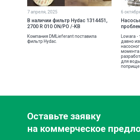
7 апреля, 2025
6 октябр
рочной
В наличии фильтр Hydac 1314451,
Насосы
2700 R 010 ON/PO /-KB
пробле
шковую
Компания DMLieferant поставила
Lowara -
tectic
фильтр Hydac.
давно из
овой
насосног
е сплава
момента 
разработ
для воды
поприще 
Оставьте заявку
на коммерческое предл