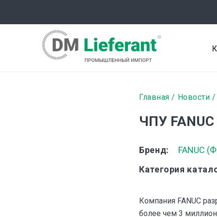
Перейти
к
основному
содержанию
К
Строка
Главная
Новости
навигаци
ЧПУ FANUC
Бренд
FANUC (Фа
Категория катал
Компания FANUC разр
более чем 3 миллион