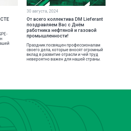
30 августа, 2024
23 июля,
 СТЕ
От всего коллектива DM Lieferant
Постав
поздравляем Вас с Днём
инстру
работника нефтяной и газовой
GPE-
Наша ко
промышленности!
сн
отгрузк
нашей
токарных
Праздник посвящен профессионалам
своего дела, которые вносят огромный
вклад в развитие отрасли и чей труд
невероятно важен для нашей страны.