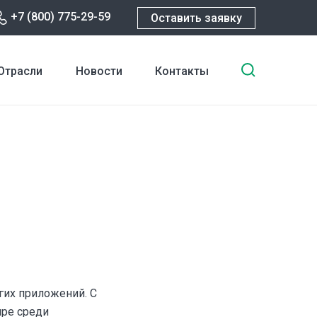
+7 (800) 775-29-59
Оставить заявку
Введите
Отрасли
Новости
Контакты
ключевы
слова
для
поиска
гих приложений. С
ире среди