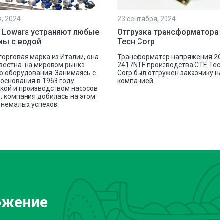
я, 2024
23 сентября, 2024
 Lowara устраняют любые
Отгрузка трансформатора
мы с водой
Тесн Corp
 торговая марка из Италии, она
Трансформатор напряжения 2
вестна на мировом рынке
2417NTF производства СТЕ Те
о оборудования. Занимаясь с
Corp.был отгружен заказчику 
основания в 1968 году
компанией.
кой и производством насосов
, компания добилась на этом
немалых успехов.
ожение