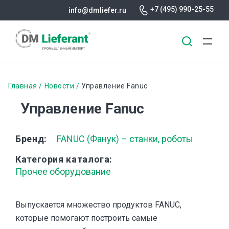
+7 (495) 990-25-55
info@dmliefer.ru
Перейти
к
Строка
Главная
Новости
Управление Fanuc
основному
навигации
Управление Fanuc
содержанию
Бренд
FANUC (Фанук) – станки, роботы
Категория каталога
Прочее оборудование
Выпускается множество продуктов FANUC,
которые помогают построить самые