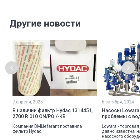
Другие новости
7 апреля, 2025
6 октября, 2024
ой
В наличии фильтр Hydac 1314451,
Насосы Lowara
2700 R 010 ON/PO /-KB
проблемы с во
ую
Компания DMLieferant поставила
Lowara - торговая
ic
фильтр Hydac.
давно известна н
насосного оборуд