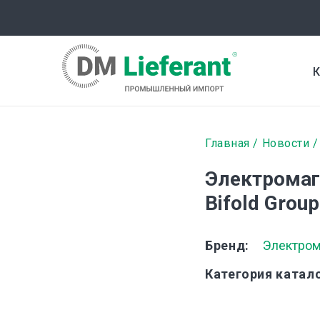
Перейти
к
основному
содержанию
К
Строка
Главная
Новости
навигаци
Электромаг
Bifold Group
Бренд
Электром
Категория катал