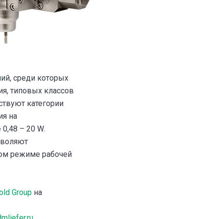
ий, среди которых
ия, типовых классов
тствуют категории
ия на
0,48 – 20 W.
зволяют
ном режиме рабочей
old Group
на
mliefer.ru
.