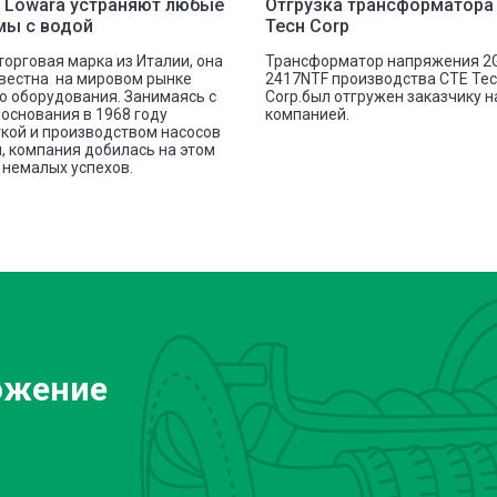
 Lowara устраняют любые
Отгрузка трансформатора
мы с водой
Тесн Corp
 торговая марка из Италии, она
Трансформатор напряжения 2
вестна на мировом рынке
2417NTF производства СТЕ Те
о оборудования. Занимаясь с
Corp.был отгружен заказчику 
основания в 1968 году
компанией.
кой и производством насосов
, компания добилась на этом
немалых успехов.
ожение