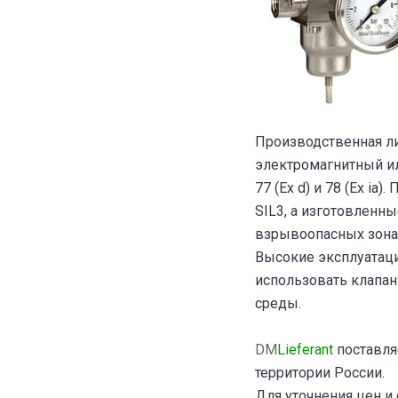
Производственная л
электромагнитный ил
77 (Ех d) и 78 (Ех i
SIL3, а изготовленн
взрывоопасных зонах 
Высокие эксплуатац
использовать клапан
среды.
DM
Lieferant
поставля
территории России.
Для уточнения цен и 