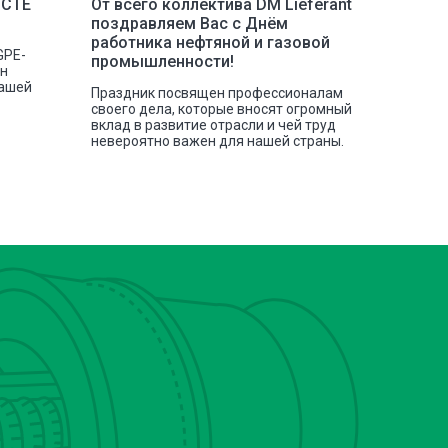
 СТЕ
От всего коллектива DM Lieferant
Постав
поздравляем Вас с Днём
инстру
работника нефтяной и газовой
GPE-
Наша ко
промышленности!
сн
отгрузк
нашей
токарных
Праздник посвящен профессионалам
своего дела, которые вносят огромный
вклад в развитие отрасли и чей труд
невероятно важен для нашей страны.