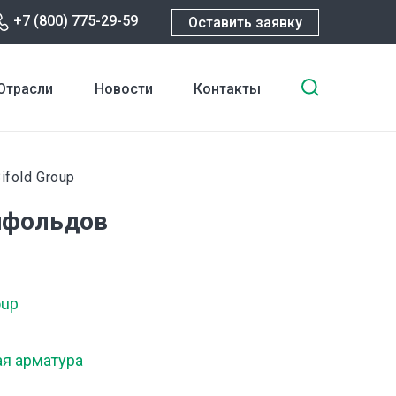
+7 (800) 775-29-59
Оставить заявку
Введите
Отрасли
Новости
Контакты
ключевы
слова
для
поиска
fold Group
ифольдов
oup
ая арматура