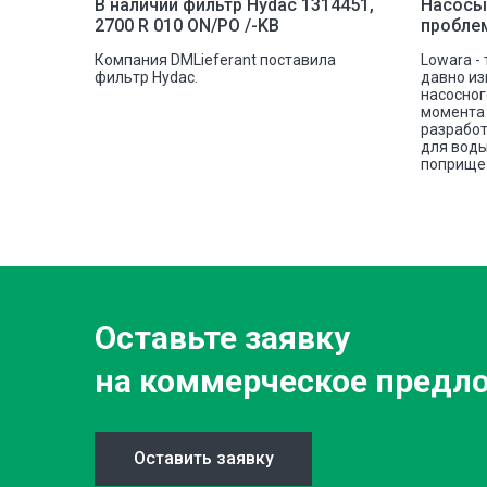
рочной
В наличии фильтр Hydac 1314451,
Насосы
2700 R 010 ON/PO /-KB
пробле
шковую
Компания DMLieferant поставила
Lowara -
tectic
фильтр Hydac.
давно из
овой
насосног
е сплава
момента 
разработ
для воды
поприще 
Оставьте заявку
на коммерческое предл
Оставить заявку