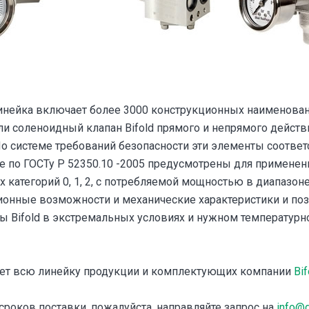
инейка включает более 3000 конструкционных наименован
и соленоидный клапан Bifold прямого и непрямого действ
a). По системе требований безопасности эти элементы соотве
ые по ГОСТу Р 52350.10 -2005 предусмотрены для применен
категорий 0, 1, 2, с потребляемой мощностью в диапазоне 
ионные возможности и механические характеристики и по
ы Bifold в экстремальных условиях и нужном температур
ет всю линейку продукции и комплектующих компании
Bif
сроков поставки, пожалуйста, направляйте запрос на
info@d