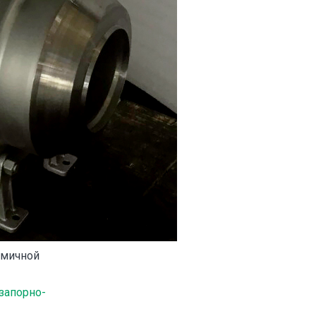
омичной
запорно-