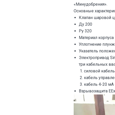
«Минудобрения».
Основные характерис
Клапан шаровой 
Ду 200
Pу 320
Материал корпуса
Уплотнение плунж
Указатель положе
Электропривод Si
три кабельных вво
силовой кабель
кабель управле
кабель 4-20 мА 
Взрывозащита EEx