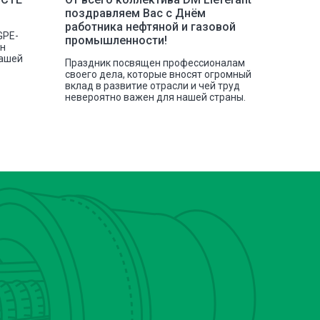
поздравляем Вас с Днём
инстру
работника нефтяной и газовой
GPE-
Наша ко
промышленности!
сн
отгрузк
нашей
токарных
Праздник посвящен профессионалам
своего дела, которые вносят огромный
вклад в развитие отрасли и чей труд
невероятно важен для нашей страны.