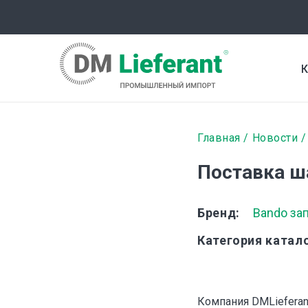
Перейти
к
основному
содержанию
К
Строка
Главная
Новости
навигаци
Поставка ш
Бренд
Bando за
Категория катал
Компания DMLieferan