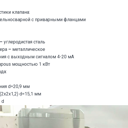
тики клапана:
цельносварной с приварными фланцами
–
углеродистая сталь
ера
–
металлическое
ния с выходным сигналом 4-20 мА
npous мощностью 1 кВт
да:
ния d=20,9 мм
(2х2х1,2) d=15,1 мм
 d