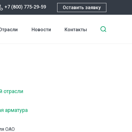
+7 (800) 775-29-59
Оставить заявку
Введите
Отрасли
Новости
Контакты
ключевы
слова
для
поиска
й отрасли
ая арматура
ля ОАО