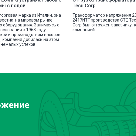
мы с водой
Тесн Corp
 торговая марка из Италии, она
Трансформатор напряжения 2
вестна на мировом рынке
2417NTF производства СТЕ Те
о оборудования. Занимаясь с
Corp.был отгружен заказчику 
основания в 1968 году
компанией.
кой и производством насосов
, компания добилась на этом
немалых успехов.
ожение