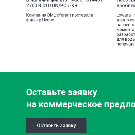
2700 R 010 ON/PO /-KB
пробле
шковую
Компания DMLieferant поставила
Lowara -
tectic
фильтр Hydac.
давно из
овой
насосног
е сплава
момента 
разработ
для воды
поприще 
Оставьте заявку
на коммерческое предл
Оставить заявку