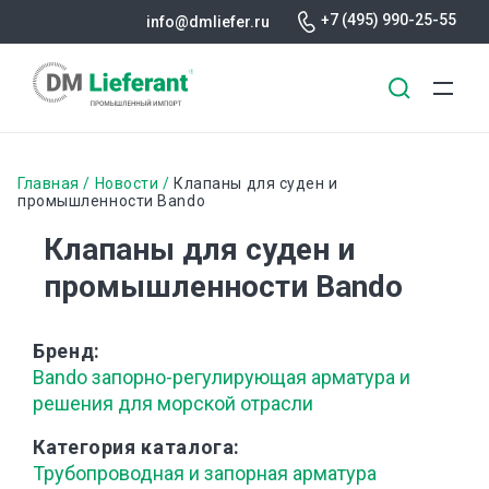
+7 (495) 990-25-55
info@dmliefer.ru
Перейти
к
Строка
Главная
Новости
Клапаны для суден и
основному
промышленности Bando
навигации
содержанию
Клапаны для суден и
промышленности Bando
Бренд
Bando запорно-регулирующая арматура и
решения для морской отрасли
Категория каталога
Трубопроводная и запорная арматура