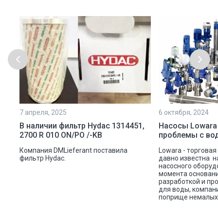
7 апреля, 2025
6 октября, 2024
ой
В наличии фильтр Hydac 1314451,
Насосы Lowara
2700 R 010 ON/PO /-KB
проблемы с во
ую
Компания DMLieferant поставила
Lowara - торговая
ic
фильтр Hydac.
давно известна н
насосного оборуд
ава
момента основани
разработкой и пр
для воды, компан
поприще немалых 