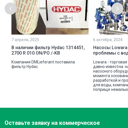
7 апреля, 2025
6 октября, 2024
ой
В наличии фильтр Hydac 1314451,
Насосы Lowara
2700 R 010 ON/PO /-KB
проблемы с во
ую
Компания DMLieferant поставила
Lowara - торговая
ic
фильтр Hydac.
давно известна н
насосного оборуд
ава
момента основани
разработкой и пр
для воды, компан
поприще немалых 
Оставьте заявку
на коммерческое