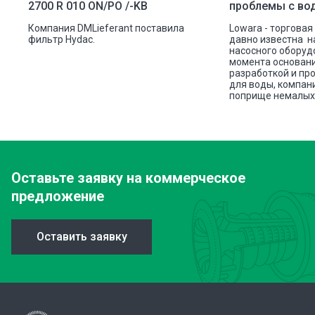
2700 R 010 ON/PO /-KB
проблемы с во
ую
Компания DMLieferant поставила
Lowara - торговая
ic
фильтр Hydac.
давно известна н
насосного оборуд
ава
момента основани
разработкой и пр
для воды, компан
поприще немалых 
Оставьте заявку
на коммерческое
предложение
Оставить заявку