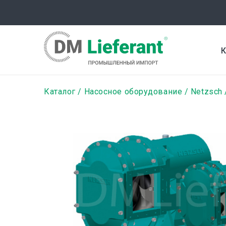
Перейти
к
основному
содержанию
К
Строка
Каталог
Насосное оборудование
Netzsch
навигации