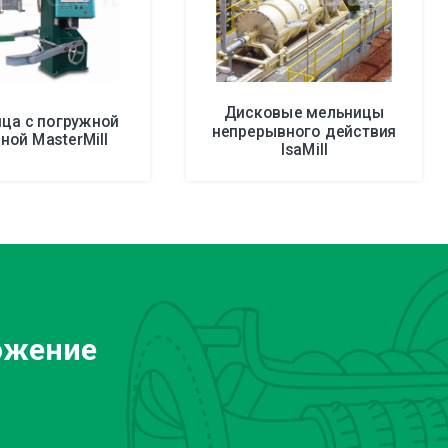
Дисковые мельницы
ца с погружной
непрерывного действия
ной MasterMill
IsaMill
ожение