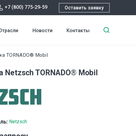
+7 (800) 775-29-59
Оставить заявку
Введите
Отрасли
Новости
Контакты
ключевы
слова
для
ка TORNADO® Mobil
поиска
а Netzsch TORNADO® Mobil
ль:
Netzsch