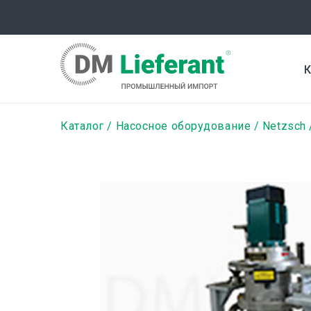
Перейти
к
основному
содержанию
К
Строка
Каталог
Насосное оборудование
Netzsch
навигации