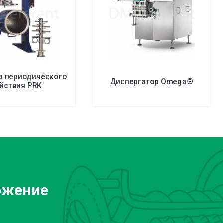
а периодического
Диспергатор Omega®
йствия PRK
ожение