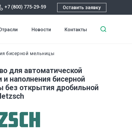
+7 (800) 775-29-59
Оставить заявку
Введите
Отрасли
Новости
Контакты
ключевы
слова
для
ния бисерной мельницы
поиска
во для автоматической
и и наполнения бисерной
 без открытия дробильной
etzsch