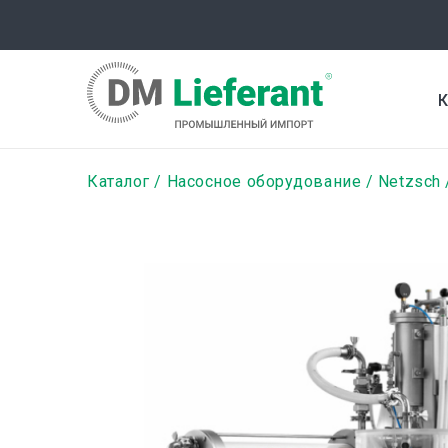
Перейти
к
основному
содержанию
К
Строка
Каталог
Насосное оборудование
Netzsch
навигации