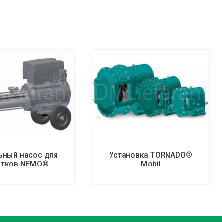
ьный насос для
Установка TORNADO®
итков NEMO®
Mobil