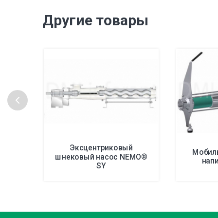
Другие товары
Эксцентриковый
Мобил
шнековый насос NEMO®
нап
SY