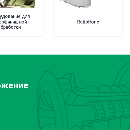
удование для
ерфинишной
RatioHone
обработки
ожение