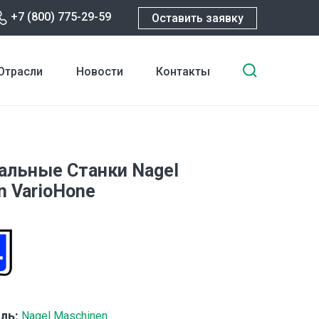
+7 (800) 775-29-59
Оставить заявку
Введите
Отрасли
Новости
Контакты
ключевы
слова
для
поиска
альные Станки Nagel
n VarioHone
ль:
Nagel Maschinen