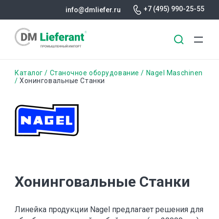
+7 (495) 990-25-55
info@dmliefer.ru
Перейти
Строка
Каталог
Станочное оборудование
Nagel Maschinen
к
Хонинговальные Станки
основному
навигации
содержанию
Хонинговальные Станки
Линейка продукции Nagel предлагает решения для