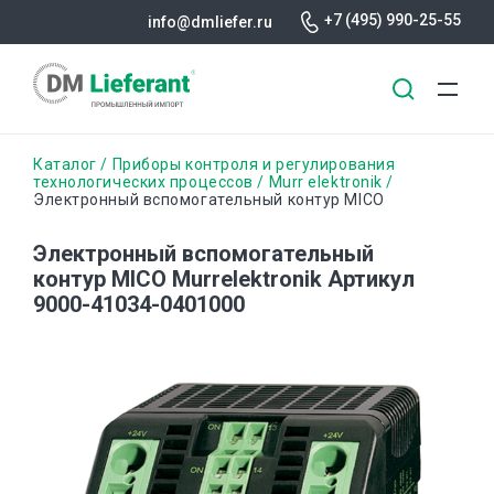
+7 (495) 990-25-55
info@dmliefer.ru
Перейти
Строка
Каталог
Приборы контроля и регулирования
к
технологических процессов
Murr elektronik
Электронный вспомогательный контур MICO
основному
навигации
содержанию
Электронный вспомогательный
контур MICO Murrelektronik Артикул
9000-41034-0401000