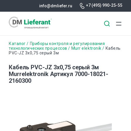
+7 (495) 990-25-55
info@dmliefer.ru
Перейти
Строка
Каталог
Приборы контроля и регулирования
к
технологических процессов
Murr elektronik
Кабель
PVC-JZ 3x0,75 серый 3м
основному
навигации
содержанию
Кабель PVC-JZ 3x0,75 серый 3м
Murrelektronik Артикул 7000-18021-
2160300