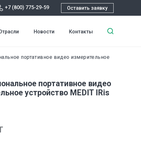
+7 (800) 775-29-59
Оставить заявку
Введите
Отрасли
Новости
Контакты
ключевы
слова
для
альное портативное видео измерительное
поиска
ональное портативное видео
льное устройство MEDIT IRis