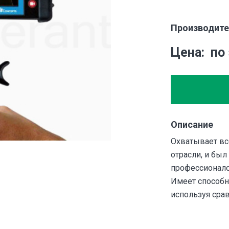
Производите
Цена
по
Описание
Охватывает вс
отрасли, и был
профессионало
Имеет способн
используя сра