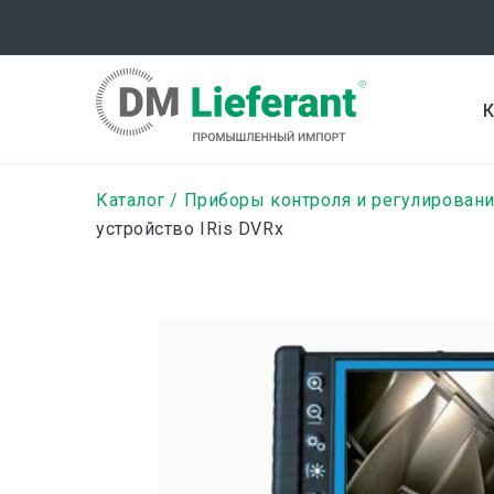
Перейти
к
основному
содержанию
К
Строка
Каталог
Приборы контроля и регулировани
устройство IRis DVRx
навигации