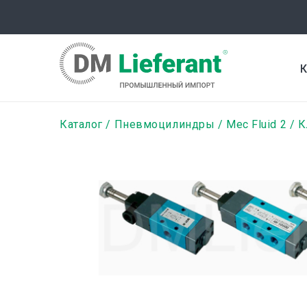
Перейти
к
основному
содержанию
К
Строка
Каталог
Пневмоцилиндры
Mec Fluid 2
К
навигации