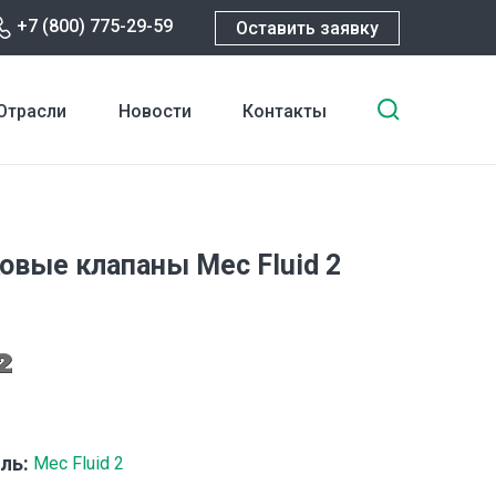
+7 (800) 775-29-59
Оставить заявку
Введите
Отрасли
Новости
Контакты
ключевы
слова
для
поиска
овые клапаны Mec Fluid 2
ль:
Mec Fluid 2