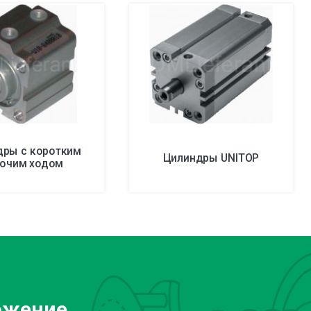
дры с коротким
Цилиндры UNITOP
бочим ходом
ожение