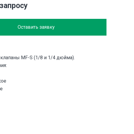
 запросу
Оставить заявку
клапаны MF-S (1/8 и 1/4 дюйма).
ия:
кое
ое