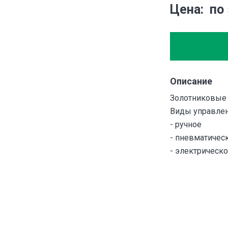
Цена
по
Описание
Золотниковые 
Виды управлен
- ручное
- пневматичес
- электрическ