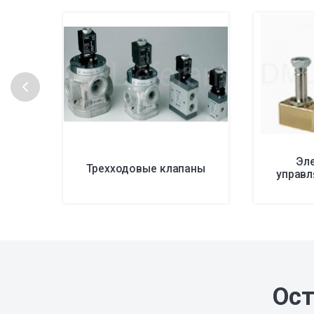
Эл
Трехходовые клапаны
управ
Ост