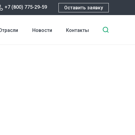
+7 (800) 775-29-59
Оставить заявку
Введите
Отрасли
Новости
Контакты
ключевы
слова
для
поиска