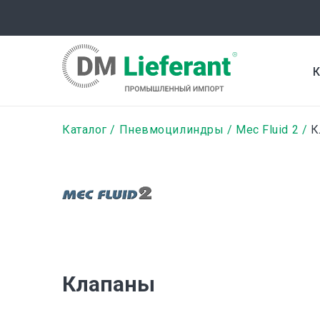
Перейти
к
основному
содержанию
К
Строка
Каталог
Пневмоцилиндры
Mec Fluid 2
К
навигации
Клапаны