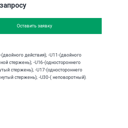
 запросу
Оставить заявку
-(двойного действия); -U11-(двойного
ной стержень); -U16-(одностороннего
утый стержень); -U17-(одностороннего
янутый стержень); -U30-( неповоротный).