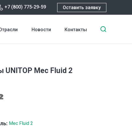
+7 (800) 775-29-59
Оставить заявку
Введите
Отрасли
Новости
Контакты
ключевы
слова
для
поиска
 UNITOP Mec Fluid 2
ль:
Mec Fluid 2