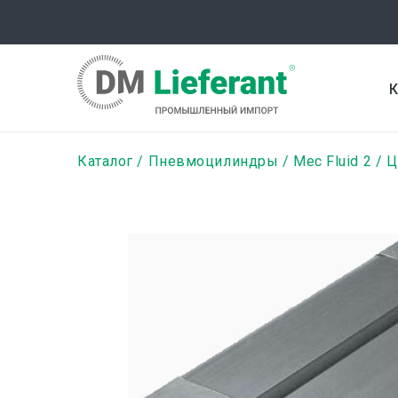
Перейти
к
основному
содержанию
К
Строка
Каталог
Пневмоцилиндры
Mec Fluid 2
Ц
навигации