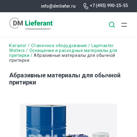
+7 (495) 990-25-55
info@dmliefer.ru
Перейти
Строка
Каталог
Станочное оборудование
Lapmaster
к
Wolters
Оснащение и расходные материалы для
притирки
Абразивные материалы для обычной
основному
навигации
притирки
содержанию
Абразивные материалы для обычной
притирки