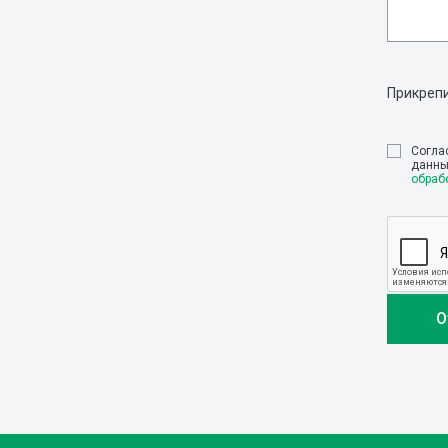
Прикреп
Cогла
данны
обраб