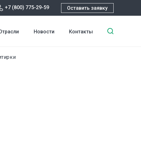
+7 (800) 775-29-59
Оставить заявку
Введите
Отрасли
Новости
Контакты
ключевы
слова
для
итирки
поиска