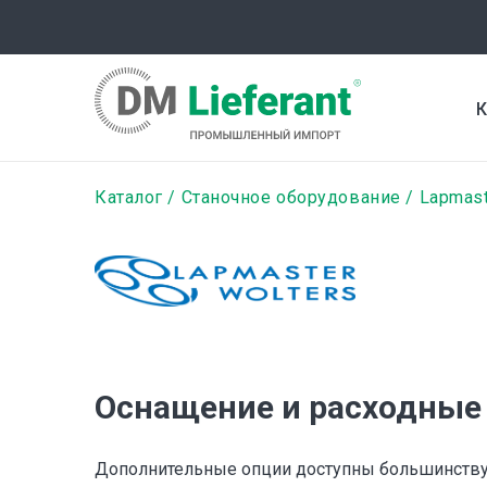
Перейти
к
основному
содержанию
К
Строка
Каталог
Станочное оборудование
Lapmast
навигации
Оснащение и расходные
Дополнительные опции доступны большинству 