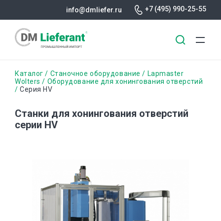
+7 (495) 990-25-55
info@dmliefer.ru
Перейти
Строка
Каталог
Станочное оборудование
Lapmaster
к
Wolters
Оборудование для хонингования отверстий
Серия HV
основному
навигации
содержанию
Станки для хонингования отверстий
серии HV