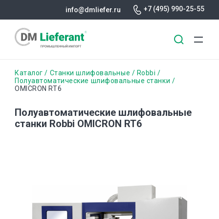
+7 (495) 990-25-55
info@dmliefer.ru
Перейти
Строка
Каталог
Станки шлифовальные
Robbi
к
Полуавтоматические шлифовальные станки
OMICRON RT6
основному
навигации
содержанию
Полуавтоматические шлифовальные
станки Robbi OMICRON RT6