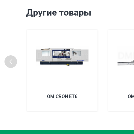
Другие товары
OMICRON ET6
OM