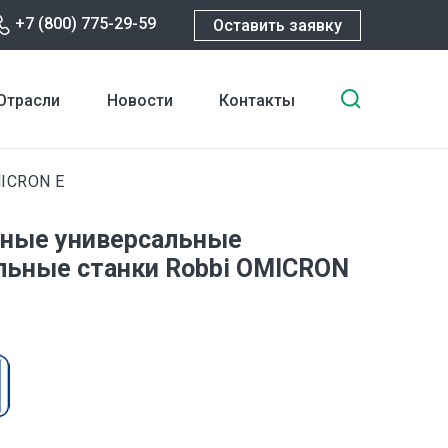
+7 (800) 775-29-59
Оставить заявку
Введите
Отрасли
Новости
Контакты
ключевы
слова
для
ICRON E
поиска
ные универсальные
ьные станки Robbi OMICRON