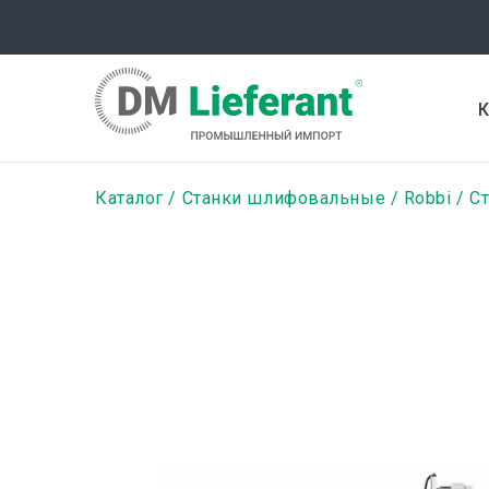
Перейти
к
основному
содержанию
К
Строка
Каталог
Станки шлифовальные
Robbi
С
навигации