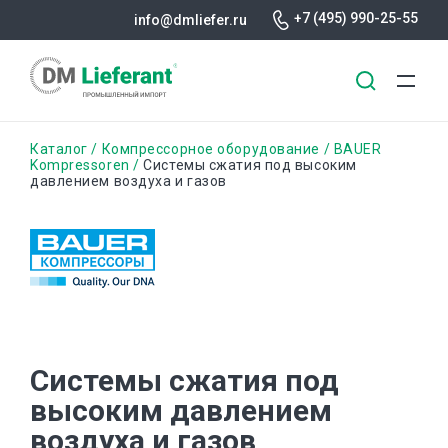
+7 (495) 990-25-55
info@dmliefer.ru
Перейти
Строка
Каталог
Компрессорное оборудование
BAUER
к
Kompressoren
Системы сжатия под высоким
давлением воздуха и газов
основному
навигации
содержанию
Системы сжатия под
высоким давлением
воздуха и газов