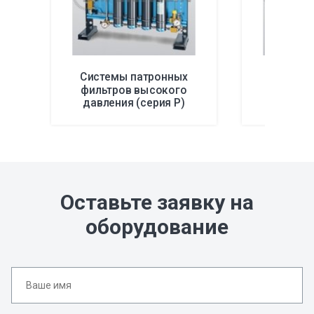
Системы патронных
Реген
фильтров высокого
осушите
давления (серия P)
давлен
Оставьте заявку на
оборудование