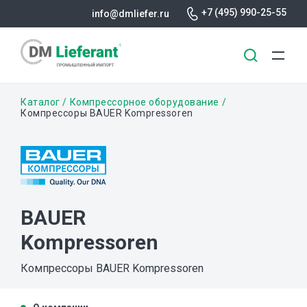
+7 (495) 990-25-55
info@dmliefer.ru
Перейти
Строка
Каталог
Компрессорное оборудование
к
Компрессоры BAUER Kompressoren
основному
навигации
содержанию
BAUER
Kompressoren
Компрессоры BAUER Kompressoren