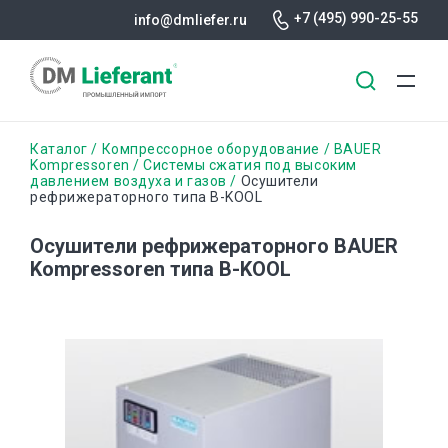
+7 (495) 990-25-55
info@dmliefer.ru
Перейти
Строка
Каталог
Компрессорное оборудование
BAUER
к
Kompressoren
Системы сжатия под высоким
давлением воздуха и газов
Осушители
основному
навигации
рефрижераторного типа B-KOOL
содержанию
Осушители рефрижераторного BAUER
Kompressoren типа B-KOOL