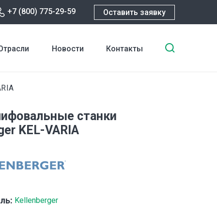
+7 (800) 775-29-59
Оставить заявку
Введите
Отрасли
Новости
Контакты
ключевы
слова
для
RIA
поиска
ифовальные станки
ger KEL-VARIA
ль:
Kellenberger