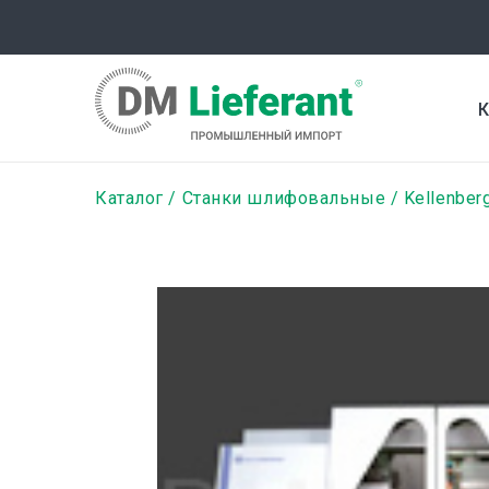
Перейти
к
основному
содержанию
К
Строка
Каталог
Станки шлифовальные
Kellenber
навигации