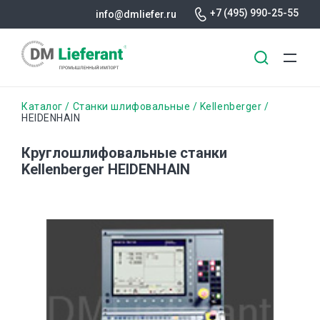
+7 (495) 990-25-55
info@dmliefer.ru
Перейти
Строка
Каталог
Станки шлифовальные
Kellenberger
к
HEIDENHAIN
основному
навигации
содержанию
Круглошлифовальные станки
Kellenberger HEIDENHAIN