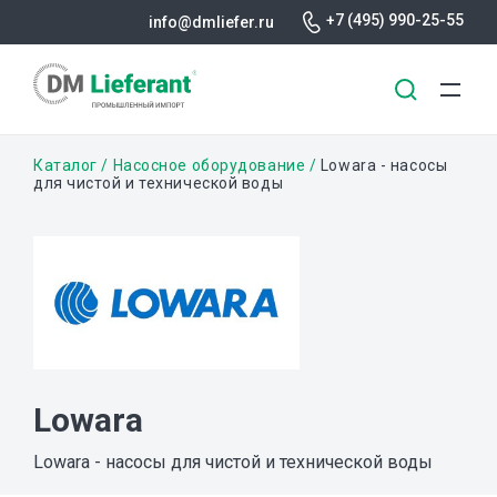
+7 (495) 990-25-55
info@dmliefer.ru
Перейти
Строка
Каталог
Насосное оборудование
Lowara - насосы
к
для чистой и технической воды
основному
навигации
содержанию
Lowara
Lowara - насосы для чистой и технической воды