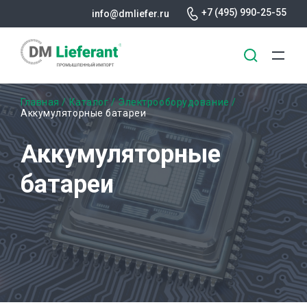
+7 (495) 990-25-55
info@dmliefer.ru
Перейти
Строка
Главная
Каталог
Электрооборудование
к
Аккумуляторные батареи
основному
навигации
содержанию
Аккумуляторные
батареи