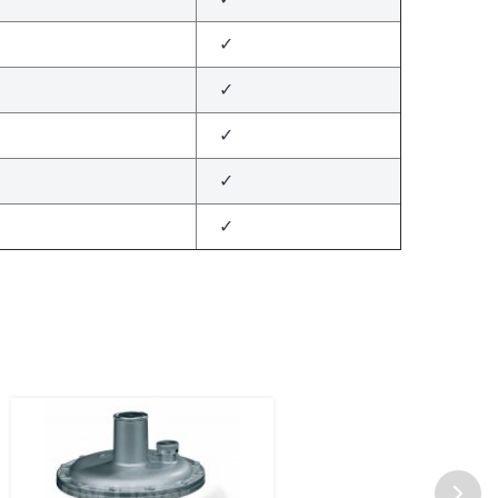
✓
✓
✓
✓
✓