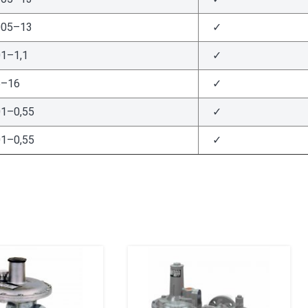
005–13
✓
01–1,1
✓
5–16
✓
01–0,55
✓
01–0,55
✓