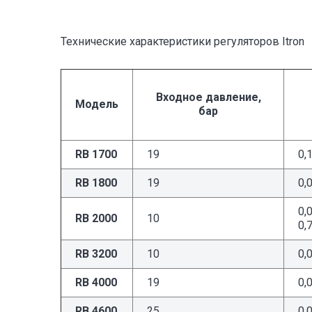
Технические характеристики регуляторов Itron
Входное давление,
Модель
бар
RB 1700
19
0,
RB 1800
19
0,
0,
RB 2000
10
0,
RB 3200
10
0,
RB 4000
19
0,
RB 4600
25
0,