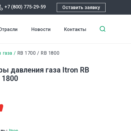
+7 (800) 775-29-59
Оставить заявку
Введите
Отрасли
Новости
Контакты
ключевы
слова
для
 газа
RB 1700 / RB 1800
поиска
ры давления газа Itron RB
 1800
ль:
Itron