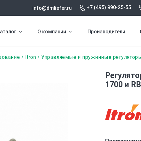
+7 (495) 990-25-55
info@dmliefer.ru
аталог
О компании
Производители
дование
Itron
Управляемые и пружинные регуляторы
Регулято
1700 и RB
Производите