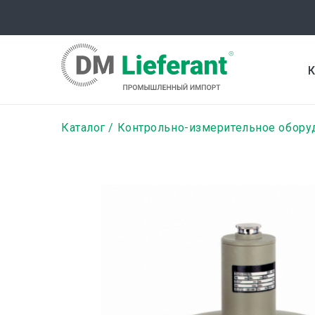
Перейти
к
основному
содержанию
К
Строка
Каталог
Контрольно-измерительное обору
навигации