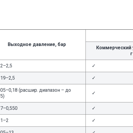
Выходное давление, бар
Коммерческий 
г
12–2,5
✓
019–2,5
✓
005–0,18 (расшир. диапазон – до
✓
75)
07–0,550
✓
01–2
✓
005–13
✓