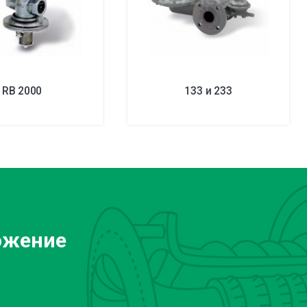
RB 2000
133 и 233
ожение