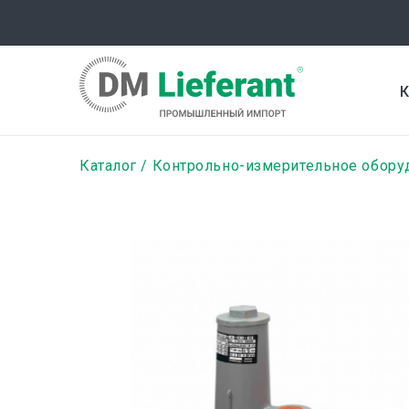
Перейти
к
основному
содержанию
К
Строка
Каталог
Контрольно-измерительное обору
навигации