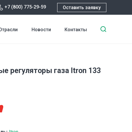
+7 (800) 775-29-59
Оставить заявку
Введите
Отрасли
Новости
Контакты
ключевы
слова
для
поиска
е регуляторы газа Itron 133
ль:
Itron