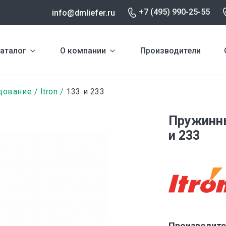
+7 (495) 990-25-55
info@dmliefer.ru
аталог
О компании
Производители
дование
Itron
133 и 233
Пружинны
и 233
Производите