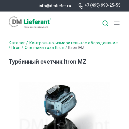
+7 (495) 990-25-55
info@dmliefer.ru
Перейти
Строка
Каталог
Контрольно-измерительное оборудование
к
Itron
Счетчики газа Itron
Itron MZ
основному
навигации
содержанию
Турбинный счетчик Itron MZ