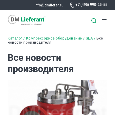
+7 (495) 990-25-55
info@dmliefer.ru
Перейти
Строка
Каталог
Компрессорное оборудование
GEA
Все
к
новости производителя
основному
навигации
содержанию
Все новости
производителя