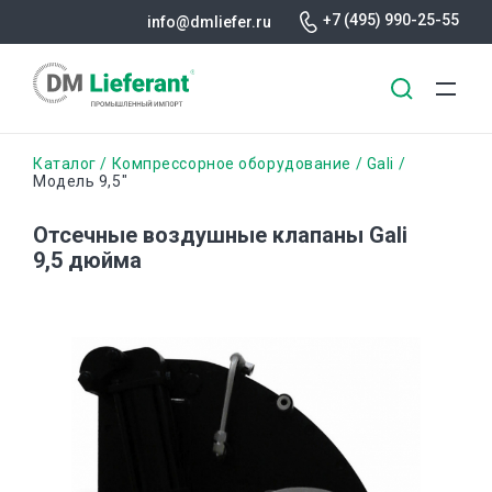
+7 (495) 990-25-55
info@dmliefer.ru
Перейти
Строка
Каталог
Компрессорное оборудование
Gali
к
Модель 9,5″
основному
навигации
содержанию
Отсечные воздушные клапаны Gali
9,5 дюйма