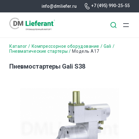
+7 (495) 990-25-55
info@dmliefer.ru
Перейти
Строка
Каталог
Компрессорное оборудование
Gali
к
Пневматические стартеры
Модель А17
основному
навигации
содержанию
Пневмостартеры Gali S38