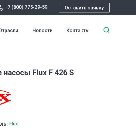
+7 (800) 775-29-59
Оставить заявку
Введите
Отрасли
Новости
Контакты
ключевы
слова
для
поиска
 насосы Flux F 426 S
ль:
Flux