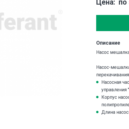
Цена
по
Описание
Насос мешалк
Насос-мешалка
перекачивания
Насосная ча
управления 
Корпус насос
полипропиле
Длина насосн