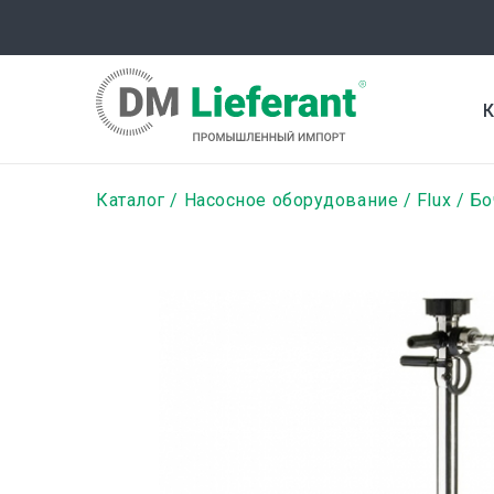
Перейти
к
основному
содержанию
К
Строка
Каталог
Насосное оборудование
Flux
Бо
навигации