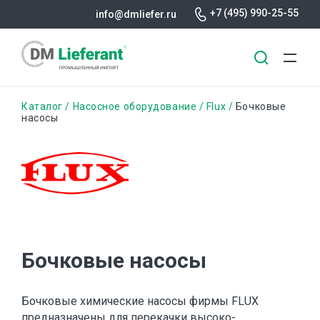
+7 (495) 990-25-55
info@dmliefer.ru
Перейти
Строка
Каталог
Насосное оборудование
Flux
Бочковые
к
насосы
основному
навигации
содержанию
Бочковые насосы
Бочковые химические насосы фирмы FLUX
предназначены для перекачки высоко-