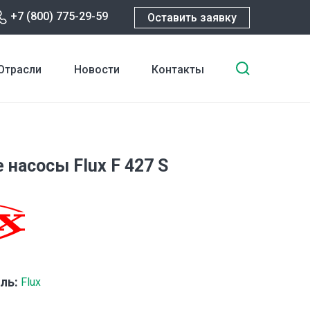
+7 (800) 775-29-59
Оставить заявку
Введите
Отрасли
Новости
Контакты
ключевы
слова
для
поиска
 насосы Flux F 427 S
ль:
Flux