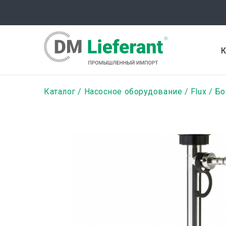
Перейти
к
основному
содержанию
К
Строка
Каталог
Насосное оборудование
Flux
Бо
навигации