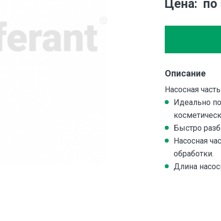
Цена
по
Описание
Насосная част
Идеально по
косметическ
Быстро разб
Насосная ча
обработки.
Длина насосн