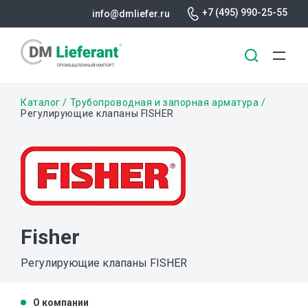
+7 (495) 990-25-55
info@dmliefer.ru
Перейти
Строка
Каталог
Трубопроводная и запорная арматура
к
Регулирующие клапаны FISHER
основному
навигации
содержанию
Fisher
Регулирующие клапаны FISHER
О компании