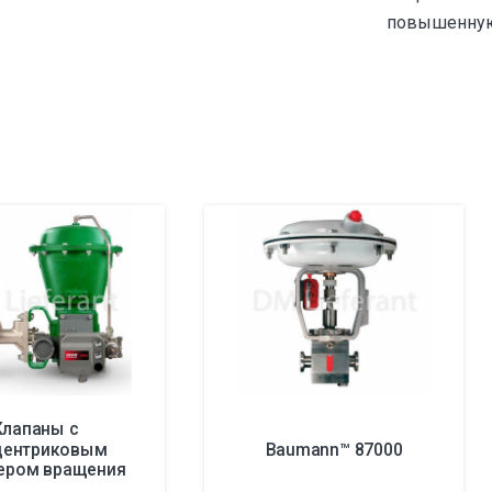
повышенную
Клапаны с
центриковым
Baumann™ 87000
ером вращения