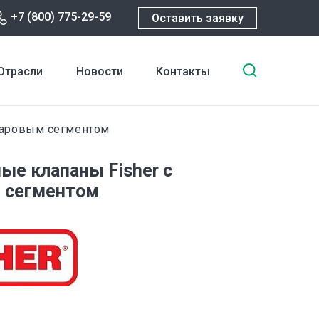
+7 (800) 775-29-59
Оставить заявку
Введите
Отрасли
Новости
Контакты
ключевы
слова
для
аровым сегментом
поиска
ые клапаны Fisher с
 сегментом