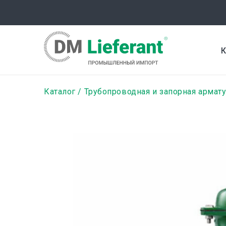
Перейти
к
основному
содержанию
К
Строка
Каталог
Трубопроводная и запорная армат
навигации