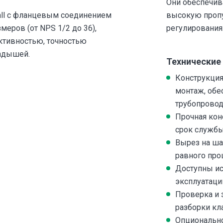
Они обеспечив
all с фланцевым соединением
высокую пропу
меров (от NPS 1/2 до 36),
регулирования
тивностью, точностью
адышей.
Технические
Конструкция
монтаж, обе
трубопровод
Прочная кон
срок службы
Вырез на ша
равного про
Доступны ис
эксплуатаци
Проверка и 
разборки кл
Опционально