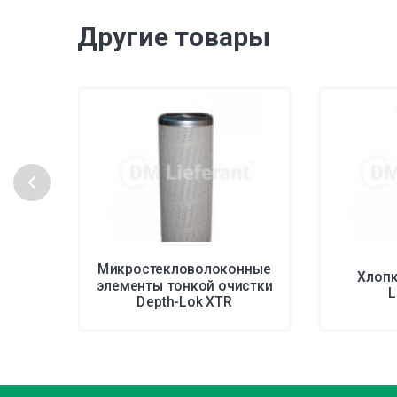
Другие товары
Микростекловолоконные
Хлоп
элементы тонкой очистки
L
Depth-Lok XTR