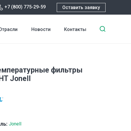
+7 (800) 775-29-59
Оставить заявку
Введите
Отрасли
Новости
Контакты
ключевы
слова
для
поиска
емпературные фильтры
HT Jonell
ль:
Jonell