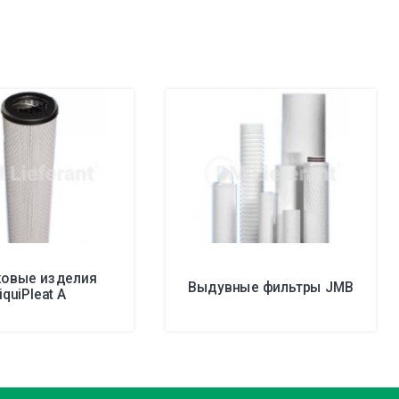
ковые изделия
Выдувные фильтры JMB
iquiPleat A