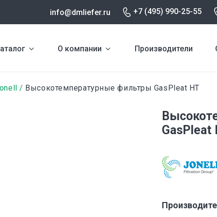
+7 (495) 990-25-55
info@dmliefer.ru
аталог
О компании
Производители
onell
Высокотемпературные фильтры GasPleat HT
Высокот
GasPleat 
Производите