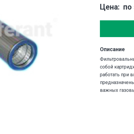
Цена
по
Описание
Фильтровальны
собой картрид
работать при 
предназначены
важных газов