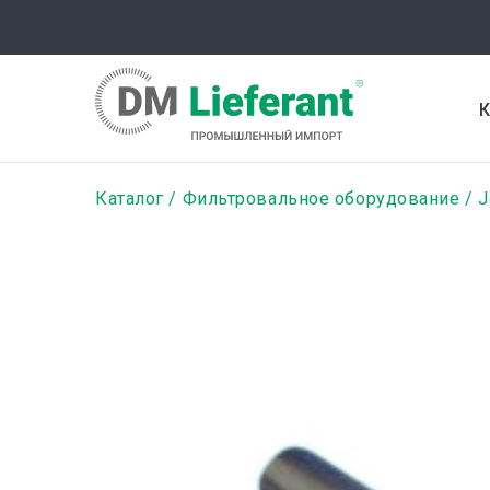
Перейти
к
основному
содержанию
К
Строка
Каталог
Фильтровальное оборудование
J
навигации