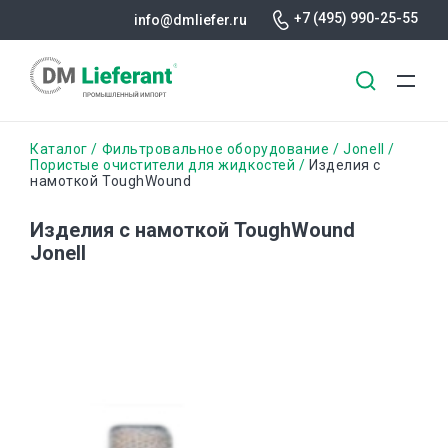
+7 (495) 990-25-55
info@dmliefer.ru
Перейти
Строка
Каталог
Фильтровальное оборудование
Jonell
к
Пористые очистители для жидкостей
Изделия с
намоткой ToughWound
основному
навигации
содержанию
Изделия с намоткой ToughWound
Jonell