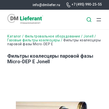
+7 (495) 990-25-55
info@dmliefer.ru
Перейти
Строка
Каталог
Фильтровальное оборудование
Jonell
к
Газовые фильтры коалесцеры
Фильтры коалесцеры
паровой фазы Micro-DEP E
основному
навигации
содержанию
Фильтры коалесцеры паровой фазы
Micro-DEP E Jonell