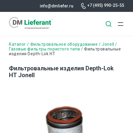
+7 (495) 990-25-55
info@dmliefer.ru
Перейти
Строка
Каталог
Фильтровальное оборудование
Jonell
к
Газовые фильтры пористого типа
Фильтровальные
изделия Depth-Lok HT
основному
навигации
содержанию
Фильтровальные изделия Depth-Lok
HT Jonell