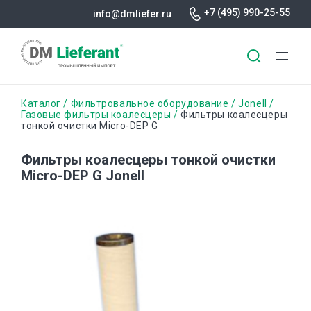
+7 (495) 990-25-55
info@dmliefer.ru
Перейти
Строка
Каталог
Фильтровальное оборудование
Jonell
к
Газовые фильтры коалесцеры
Фильтры коалесцеры
тонкой очистки Micro-DEP G
основному
навигации
содержанию
Фильтры коалесцеры тонкой очистки
Micro-DEP G Jonell