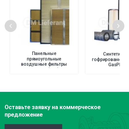
Панельные
Синтетичес
прямоугольные
гофрированные 
воздушные фильтры
GasPleat 
JonAIR™ (JAF)
Оставьте заявку
на коммерческое
предложение