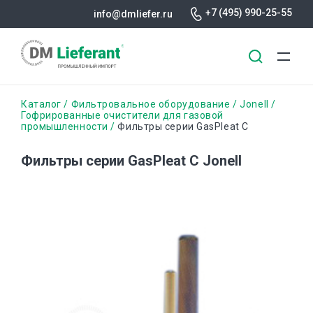
+7 (495) 990-25-55
info@dmliefer.ru
Перейти
Строка
Каталог
Фильтровальное оборудование
Jonell
к
Гофрированные очистители для газовой
промышленности
Фильтры серии GasPleat C
основному
навигации
содержанию
Фильтры серии GasPleat C Jonell