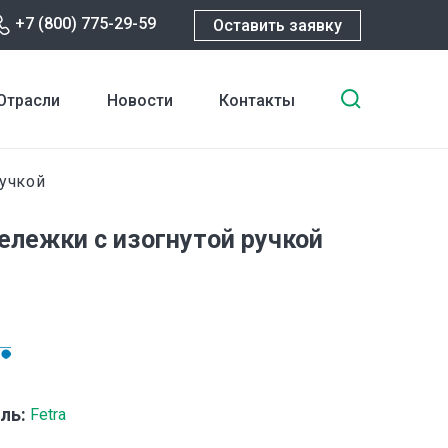
+7 (800) 775-29-59
Оставить заявку
Введите
Отрасли
Новости
Контакты
ключевы
слова
для
ручкой
поиска
ележки с изогнутой ручкой
ль:
Fetra