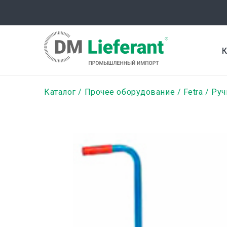
Перейти
к
основному
содержанию
К
Строка
Каталог
Прочее оборудование
Fetra
Руч
навигации