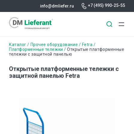
+7 (495) 990-25-55
info@dmliefer.ru
Перейти
Строка
Каталог
Прочее оборудование
Fetra
к
Платформенные тележки
Открытые платформенные
тележки с защитной панелью
основному
навигации
содержанию
Открытые платформенные тележки с
защитной панелью Fetra